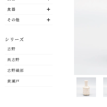
食器
ぐい呑
その他
徳利
カップ
シリーズ
志野
鼡志野
志野織部
黄瀬戸