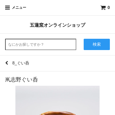
0
メニュー
五蓮窯オンラインショップ
検索
8_ぐい呑
鼡志野ぐい呑