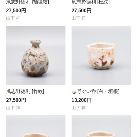
鼡志野徳利 [袖垣紋]
鼡志野徳利 [松紋]
27,500円
27,500円
山下 祥
山下 祥
鼡志野徳利 [竹紋]
志野ぐい呑 [白・垣根]
27,500円
13,200円
山下 祥
山下 祥