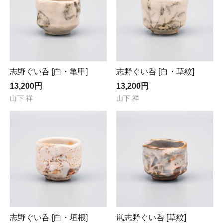
志野ぐい呑 [白・亀甲]
志野ぐい呑 [白・草紋]
13,200円
13,200円
山下 祥
山下 祥
志野ぐい呑 [白・垣根]
鼡志野ぐい呑 [草紋]