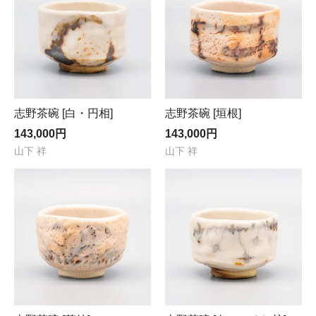
志野茶碗 [白・円相]
志野茶碗 [垣根]
143,000円
143,000円
山下 祥
山下 祥