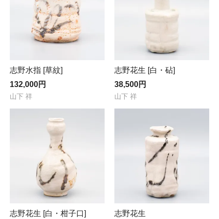
志野水指 [草紋]
志野花生 [白・砧]
132,000円
38,500円
山下 祥
山下 祥
志野花生 [白・柑子口]
志野花生